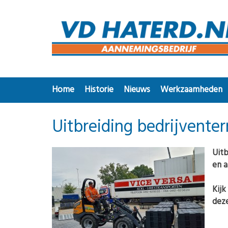
Home
Historie
Nieuws
Werkzaamheden
Uitbreiding bedrijventer
Uitb
en a
Kijk
deze