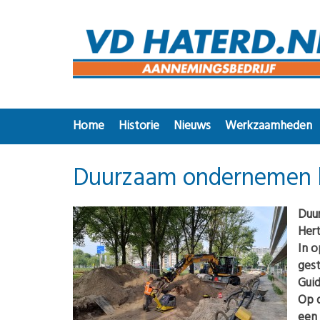
Home
Historie
Nieuws
Werkzaamheden
Duurzaam ondernemen b
Duu
Her
In o
ges
Guid
Op d
een 