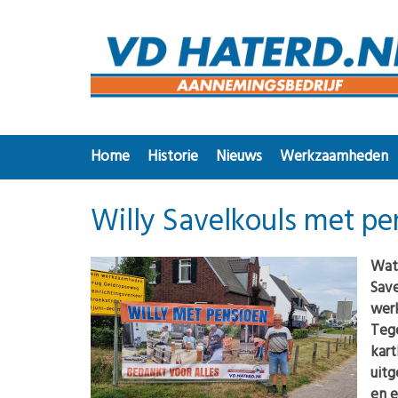
Home
Historie
Nieuws
Werkzaamheden
Willy Savelkouls met pe
Wat 
Save
wer
Tege
kart
uitg
en e