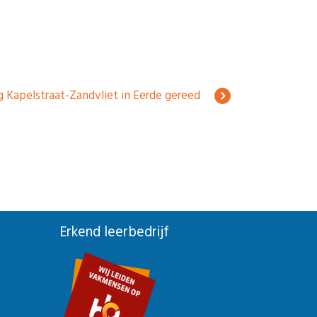
g Kapelstraat-Zandvliet in Eerde gereed
Erkend leerbedrijf