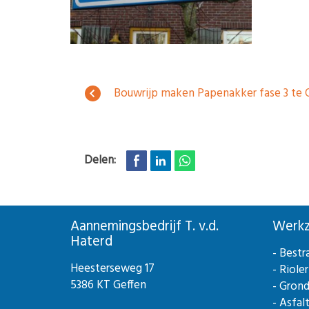
Bouwrijp maken Papenakker fase 3 te 
Delen:
Aannemingsbedrijf T. v.d.
Werk
Haterd
- Bestr
Heesterseweg 17
- Riole
5386 KT Geffen
- Gron
- Asfal