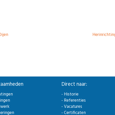
Oijen
Herinrichtin
zaamheden
Direct naar:
atingen
- Historie
ringen
- Referenties
dwerk
- Vacatures
teringen
- Certificaten